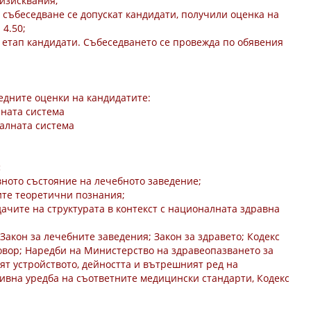
 изисквания;
о събеседване се допускат кандидати, получили оценка на
 4.50;
зи етап кандидати. Събеседването се провежда по обявения
едните оценки на кандидатите:
лната система
балната система
:
вното състояние на лечебното заведение;
ите теоретични познания;
ачите на структурата в контекст с националната здравна
Закон за лечебните заведения; Закон за здравето; Кодекс
овор; Наредби на Министерство на здравеопазването за
рят устройството, дейността и вътрешният ред на
ивна уредба на съответните медицински стандарти, Кодекс