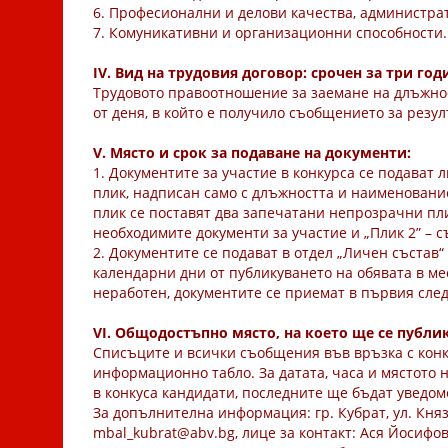
6. Професионални и делови качества, администрат
7. Комуникативни и организационни способности.
IV. Вид на трудовия договор: срочен за три год
Трудовото правоотношение за заемане на длъжност
от деня, в който е получило съобщението за резул
V. Място и срок за подаване на документи:
1. Документите за участие в конкурса се подава
плик, надписан само с длъжността и наименованиет
плик се поставят два запечатани непрозрачни пл
необходимите документи за участие и „Плик 2” –
2. Документите се подават в отдел „Личен състав“ о
календарни дни от публикуването на обявата в мес
неработен, документите се приемат в първия сле
VI. Общодостъпно място, на което ще се публ
Списъците и всички съобщения във връзка с конку
информационно табло. За датата, часа и мястото 
в конкуса кандидати, последните ще бъдат уведо
За допълнителна информация: гр. Кубрат, ул. Княз 
mbal_kubrat@abv.bg, лице за контакт: Ася Йосифо