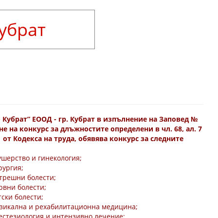
Кубрат
Кубрат” ЕООД - гр. Кубрат в изпълнение на Заповед №
не на конкурс за длъжностите определени в чл. 68, ал. 7
1 от Кодекса на труда, обявява конкурс за следните
ушерство и гинекология;
рургия;
ътрешни болести;
рвни болести;
тски болести;
изикална и рехабилитационна медицина;
нестезиология и интензивно лечение;