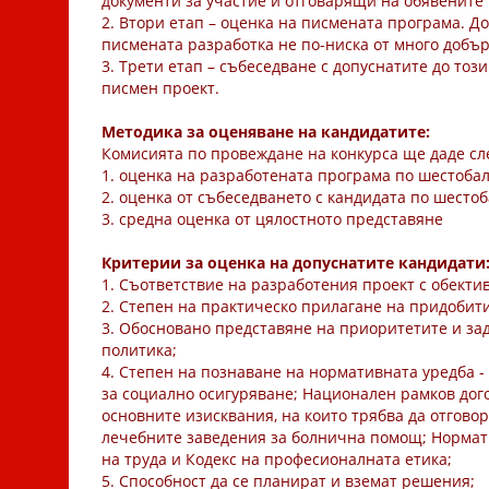
документи за участие и отговарящи на обявените
2. Втори етап – оценка на писмената програма. Д
писмената разработка не по-ниска от много добър
3. Трети етап – събеседване с допуснатите до то
писмен проект.
Методика за оценяване на кандидатите:
Комисията по провеждане на конкурса ще даде сл
1. оценка на разработената програма по шестоба
2. оценка от събеседването с кандидата по шесто
3. средна оценка от цялостното представяне
Критерии за оценка на допуснатите кандидати
1. Съответствие на разработения проект с обекти
2. Степен на практическо прилагане на придобит
3. Обосновано представяне на приоритетите и зад
политика;
4. Степен на познаване на нормативната уредба - 
за социално осигуряване; Национален рамков дог
основните изисквания, на които трябва да отгово
лечебните заведения за болнична помощ; Нормат
на труда и Кодекс на професионалната етика;
5. Способност да се планират и вземат решения;