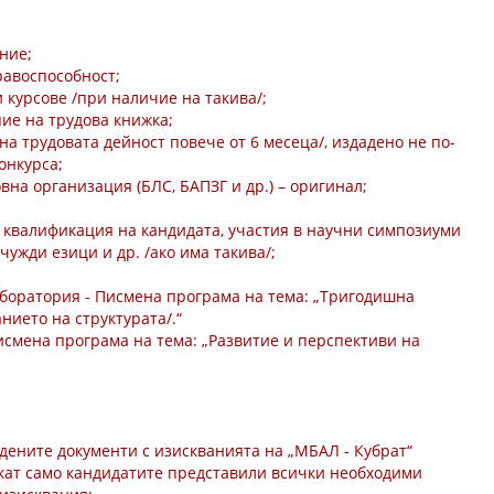
ние;
равоспособност;
 курсове /при наличие на такива/;
пие на трудова книжка;
а трудовата дейност повече от 6 месеца/, издадено не по-
онкурса;
вна организация (БЛС, БАПЗГ и др.) – оригинал;
 квалификация на кандидата, участия в научни симпозиуми
ужди езици и др. /ако има такива/;
аборатория - Писмена програма на тема: „Тригодишна
нието на структурата/.“
Писмена програма на тема: „Развитие и перспективи на
адените документи с изискванията на „МБАЛ - Кубрат“
кат само кандидатите представили всички необходими