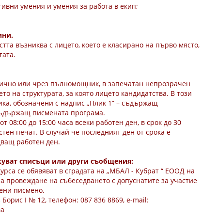
ивни умения и умения за работа в екип;
ини.
та възниква с лицето, което е класирано на първо място,
тата.
т лично или чрез пълномощник, в запечатан непрозрачен
о на структурата, за която лицето кандидатства. В този
ика, обозначени с надпис „Плик 1” – съдържащ
 съдържащ писмената програма.
т 08:00 до 15:00 часа всеки работен ден, в срок до 30
тен печат. В случай че последният ден от срока е
дващ работен ден.
икуват списъци или други съобщения:
рса се обявяват в сградата на „МБАЛ - Кубрат “ ЕООД на
на провеждане на събеседването с допуснатите за участие
мени писмено.
Борис I № 12, телефон: 087 836 8869, е-mail:
ва