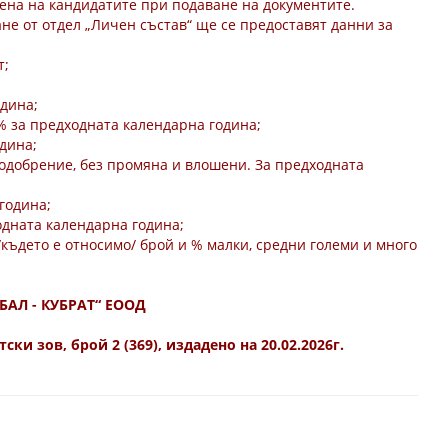
на на кандидатите при подаване на документите.
ане от отдел „Личен състав“ ще се предоставят данни за
т;
одина;
 % за предходната календарна година;
одина;
 подобрение, без промяна и влошени. За предходната
година;
одната календарна година;
където е относимо/ брой и % малки, средни големи и много
АЛ - КУБРАТ“ ЕООД
и зов, брой 2 (369), издадено на 20.02.2026г.