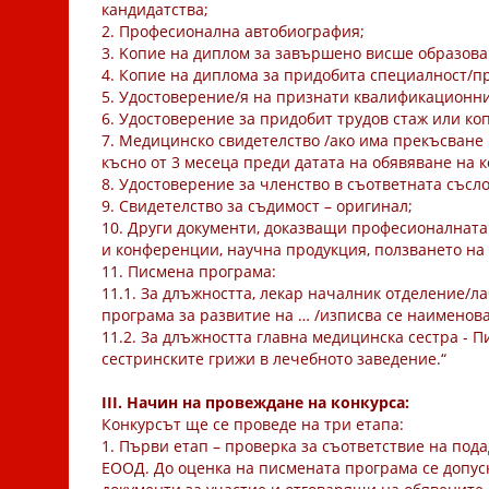
кандидатства;
2. Професионална автобиография;
3. Kопие на диплом за завършено висше образова
4. Копие на диплома за придобита специалност/п
5. Удостоверение/я на признати квалификационни
6. Удостоверение за придобит трудов стаж или ко
7. Медицинско свидетелство /ако има прекъсване н
късно от 3 месеца преди датата на обявяване на к
8. Удостоверение за членство в съответната съсло
9. Свидетелство за съдимост – оригинал;
10. Други документи, доказващи професионалната
и конференции, научна продукция, ползването на ч
11. Писмена програма:
11.1. За длъжността, лекар началник отделение/л
програма за развитие на … /изписва се наименова
11.2. За длъжността главна медицинска сестра - 
сестринските грижи в лечебното заведение.“
III. Начин на провеждане на конкурса:
Конкурсът ще се проведе на три етапа:
1. Първи етап – проверка за съответствие на под
ЕООД. До оценка на писмената програма се допус