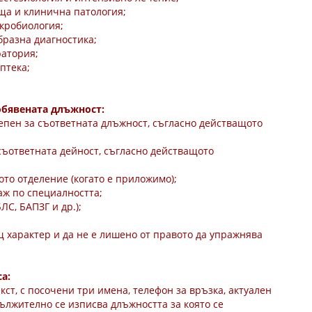
ща и клинична патология;
икробиология;
бразна диагностика;
ратория;
птека;
обявената длъжност:
епен за съответната длъжност, съгласно действащото
съответната дейност, съгласно действащото
то отделение (когато е приложимо);
аж по специалността;
ЛС, БАПЗГ и др.);
щ характер и да не е лишено от правото да упражнява
а:
екст, с посочени три имена, телефон за връзка, актуален
ължително се изписва длъжността за която се