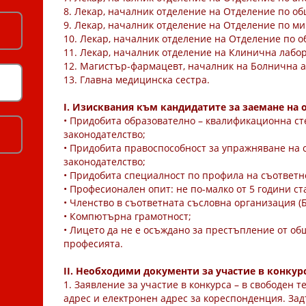
8. Лекар, началник отделение на Отделение по об
9. Лекар, началник отделение на Отделение по м
10. Лекар, началник отделение на Отделение по о
11. Лекар, началник отделение на Клинична лабо
12. Магистър-фармацевт, началник на Болнична а
13. Главна медицинска сестра.
I. Изисквания към кандидатите за заемане на 
• Придобита образователно – квалификационна ст
законодателство;
• Придобита правоспособност за упражняване на 
законодателство;
• Придобита специалност по профила на съответно
• Професионален опит: не по-малко от 5 години ст
• Членство в съответната съсловна организация (Б
• Компютърна грамотност;
• Лицето да не е осъждано за престъпление от об
професията.
II. Необходими документи за участие в конкурс
1. Заявление за участие в конкурса – в свободен т
адрес и електронен адрес за кореспонденция. Зад