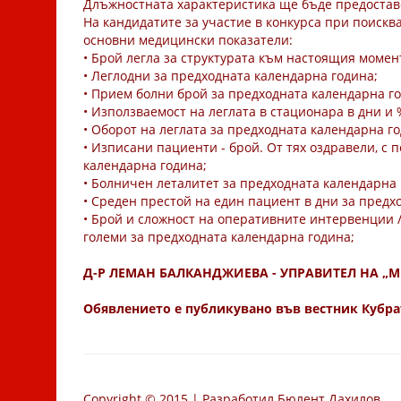
Длъжностната характеристика ще бъде предоставе
На кандидатите за участие в конкурса при поискв
основни медицински показатели:
• Брой легла за структурата към настоящия момен
• Леглодни за предходната календарна година;
• Прием болни брой за предходната календарна г
• Използваемост на леглата в стационара в дни и
• Оборот на леглата за предходната календарна г
• Изписани пациенти - брой. От тях оздравели, с
календарна година;
• Болничен леталитет за предходната календарна 
• Среден престой на един пациент в дни за предх
• Брой и сложност на оперативните интервенции /
големи за предходната календарна година;
Д-Р ЛЕМАН БАЛКАНДЖИЕВА - УПРАВИТЕЛ НА „МБ
Обявлението е публикувано във вестник Кубратск
Copyright © 2015 | Разработил Бюлент Дахилов