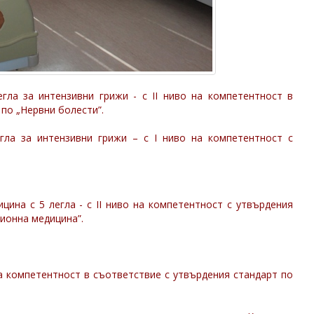
егла за интензивни грижи - с ІІ ниво на компетентност в
по „Нервни болести”.
егла за интензивни грижи – с І ниво на компетентност с
цина с 5 легла - с ІІ ниво на компетентност с утвърдения
ионна медицина”.
на компетентност в съответствие с утвърдения стандарт по