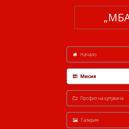
„МБ
Начало
Мисия
Профил на купувача
Галерия