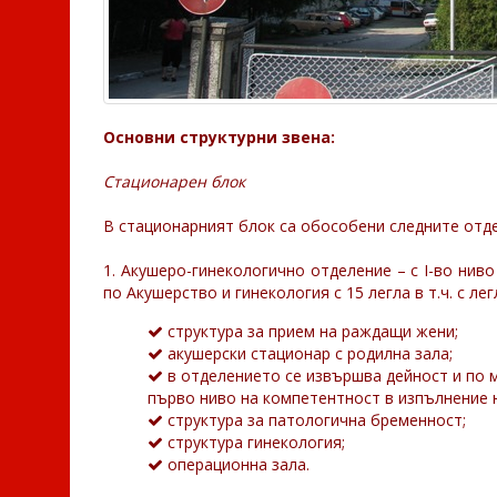
Основни структурни звена:
Стационарен блок
В стационарният блок са обособени следните отде
1. Акушеро-гинекологично отделение – с І-во нив
по Акушерство и гинекология с 15 легла в т.ч. с ле
структура за прием на раждащи жени;
акушерски стационар с родилна зала;
в отделението се извършва дейност и по 
първо ниво на компетентност в изпълнение 
структура за патологична бременност;
структура гинекология;
операционна зала.