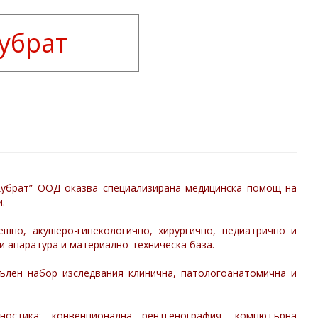
Кубрат
Кубрат” ООД оказва специализирана медицинска помощ на
.
шно, акушеро-гинекологично, хирургично, педиатрично и
 апаратура и материално-техническа база.
ълен набор изследвания клинична, патологоанатомична и
остика: конвенционална рентгенография, компютърна