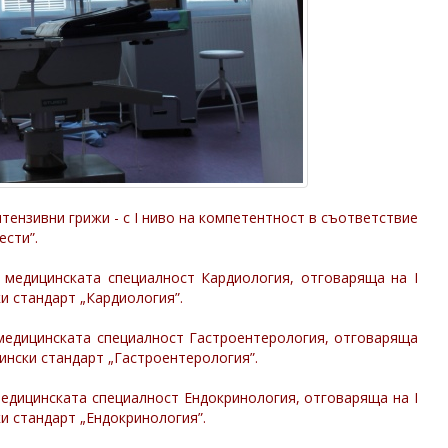
интензивни грижи - с І ниво на компетентност в съответствие
ести”.
 медицинската специалност Кардиология, отговаряща на І
и стандарт „Кардиология”.
 медицинската специалност Гастроентерология, отговаряща
ински стандарт „Гастроентерология”.
медицинската специалност Ендокринология, отговаряща на І
и стандарт „Ендокринология”.