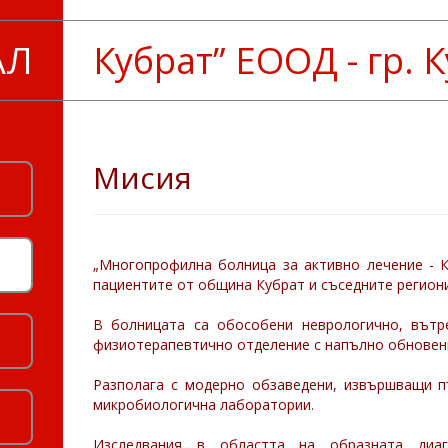
АЛ
Кубрат” ЕООД - гр. 
Мисия
„Многопрофилна болница за активно лечение - 
пациентите от община Кубрат и съседните региони
В болницата са обособени неврологично, вътре
физиотерапевтично отделение с напълно обновени
Разполага с модерно обзаведени, извършващи п
микробиологична лаборатории.
Изследвания в областта на образната диагн