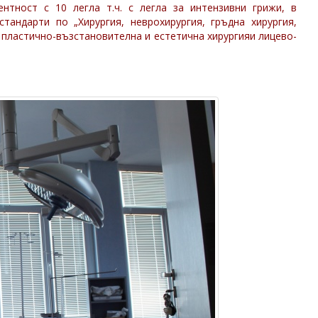
нтност с 10 легла т.ч. с легла за интензивни грижи, в
андарти по „Хирургия, неврохирургия, гръдна хирургия,
, пластично-възстановителна и естетична хирургияи лицево-